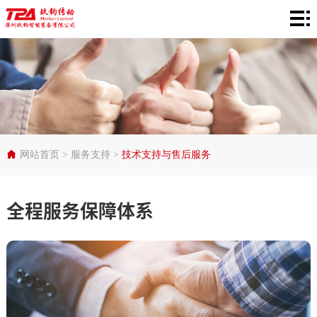
网
站
产
首
品
在
页
中
线
行
心
选
业
服
网站首页
>
服务支持
>
技术支持与售后服务
型
应
务
关
全程服务保障体系
用
支
于
持
TPA