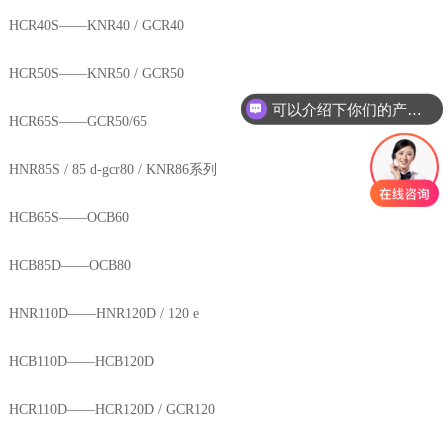
HCR40S——KNR40 / GCR40
HCR50S——KNR50 / GCR50
可以介绍下你们的产品么
HCR65S——GCR50/65
HNR85S / 85 d-gcr80 / KNR86系列
HCB65S——ОCB60
HCB85D——OCB80
HNR110D——HNR120D / 120 e
HCB110D——HCB120D
HCR110D——HCR120D / GCR120