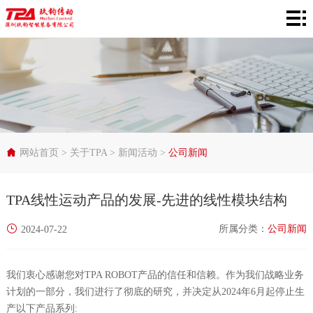
网
站
产
首
品
在
页
中
线
行
心
选
业
服
网站首页
>
关于TPA
>
新闻活动
>
公司新闻
型
应
务
关
TPA线性运动产品的发展-先进的线性模块结构
用
支
于
所属分类：
公司新闻
2024-07-22
持
TPA
我们衷心感谢您对TPA ROBOT产品的信任和信赖。作为我们战略业务
计划的一部分，我们进行了彻底的研究，并决定从2024年6月起停止生
产以下产品系列: