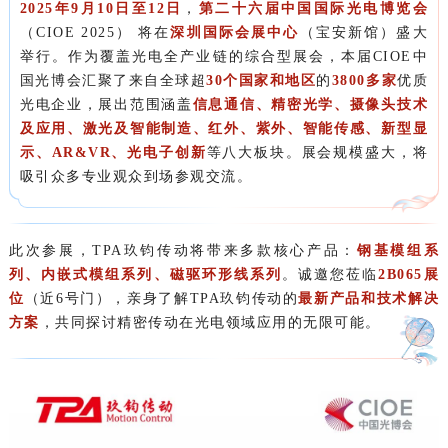
2025年9月10日至12日
，
第二十六届中国国际光电博览会
（CIOE 2025） 将在
深圳国际会展中心
（宝安新馆）盛大
举行。作为覆盖光电全产业链的综合型展会，本届CIOE中
国光博会汇聚了来自全球超
30个
国家和地区
的
3800多家
优质
光电企业，展出范围涵盖
信息通信、精密光学、摄像头技术
及应用、激光及智能制造、红外、紫外、智能传感、新型显
示、AR&VR、光电子创新
等八大板块。展会规模盛大，将
吸引众多专业观众到场参观交流。
此次参展，TPA玖钧传动将带来多款核心产品：
钢基模组系
列、内嵌式模组系列、磁驱环形线系列
。诚邀您莅临
2B065展
位
（近6号门），亲身了解TPA玖钧传动的
最新产品
和
技术解决
方案
，共同探讨精密传动在光电领域应用的无限可能。