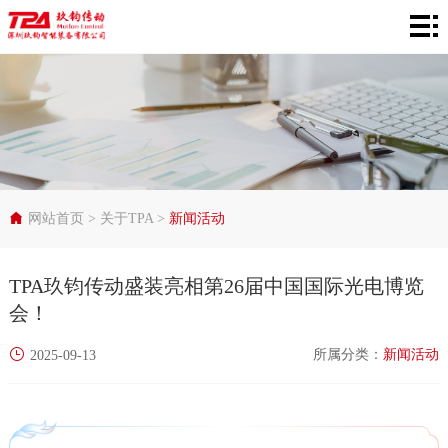
网
站
产
首
品
在
页
中
线
行
心
选
业
服
网站首页
>
关于TPA
>
新闻活动
型
应
务
关
TPA玖钧传动盛装亮相第26届中国国际光电博览
用
支
于
会！
持
TPA
所属分类：
新闻活动
2025-09-13