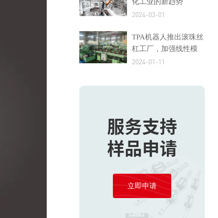
化工业的新趋势
2024-03-01
TPA机器人推出滚珠丝
杠工厂，加强线性模
块生产的自力更生
2024-01-11
服务支持
样品申请
立即申请