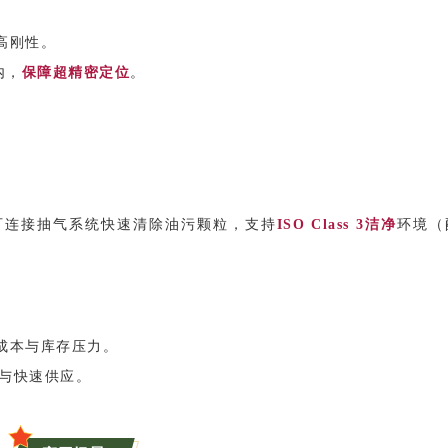
高刚性。
内，
保障超精密定位
。
可连接抽气系统快速清除油污颗粒，支持
ISO Class 3洁净
环境（
成本与库存压力。
与快速供应。