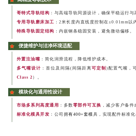
哥特式导轨结构
：与高端导轨同源设计，确保平稳运行与
专用导轨磨床加工
：2米长度内直线度控制在±0.01mm以
特殊导轨固定结构
：内嵌钢条稳固安装，避免微动偏移。
便捷维护与洁净环境适配
外置注油嘴
：简化润滑流程，降低维护成本。
多气嘴设计
：首位及间隔(间隔距离
可定制
)配置气嘴，
Class 2
）。
模块化与通用性设计
市场多系列高度通用
：多数
零部件可互换
，减少客户备件
标准化模具开发
：公司拥
有400+套模
具，实现配件标准化