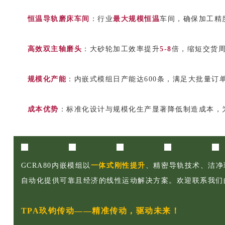
恒温导轨磨床车间
：行业
最大规模恒温
车间，确保加工精
高效双主轴磨头
：大砂轮加工效率提升
5-8
倍，缩短交货
规模化产能
：内嵌式模组日产能达600条，满足大批量订
成本优势
：标准化设计与规模化生产显著降低制造成本，
GCRA80内嵌模组以
一体式刚性提升
、精密导轨技术、洁净
自动化提供可靠且经济的线性运动解决方案。欢迎联系我们
TPA玖钧传动——精准传动，驱动未来！